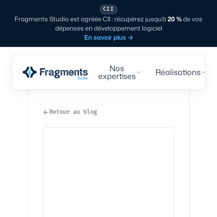
CII
Fragments Studio est agréée CII : récupérez jusqu'à
20 %
de vos
dépenses en développement logiciel
En savoir plus
→
Nos
Réalisations
expertises
Retour au blog
Tech
·
8
min