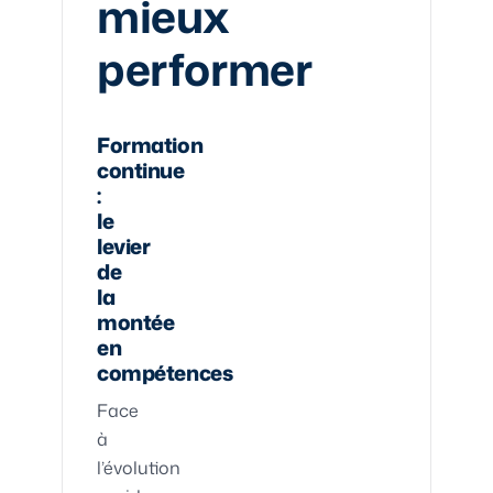
mieux
performer
Formation
continue
:
le
levier
de
la
montée
en
compétences
Face
à
l’évolution