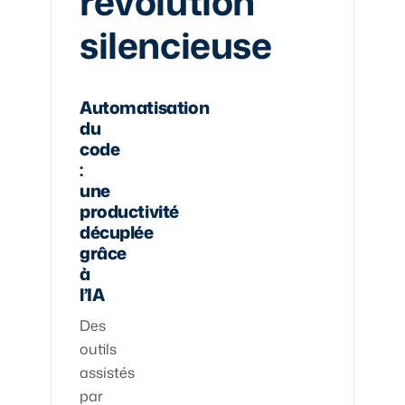
révolution
silencieuse
Automatisation
du
code
:
une
productivité
décuplée
grâce
à
l’IA
Des
outils
assistés
par