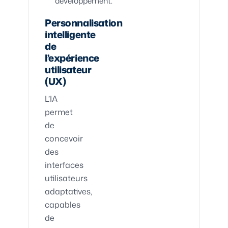
développement.
Personnalisation
intelligente
de
l’expérience
utilisateur
(UX)
L’IA
permet
de
concevoir
des
interfaces
utilisateurs
adaptatives,
capables
de