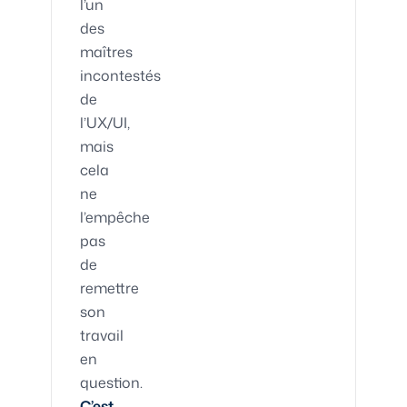
l’un
des
maîtres
incontestés
de
l’UX/UI,
mais
cela
ne
l’empêche
pas
de
remettre
son
travail
en
question.
C’est