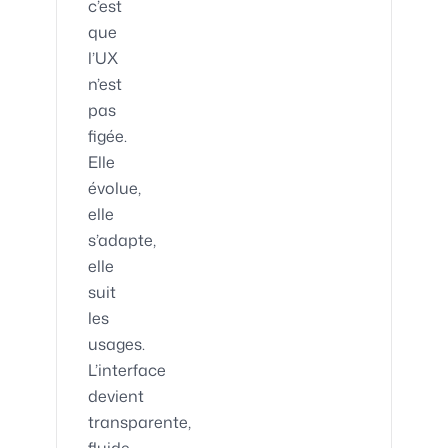
c’est
que
l’UX
n’est
pas
figée.
Elle
évolue,
elle
s’adapte,
elle
suit
les
usages.
L’interface
devient
transparente,