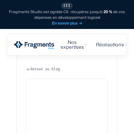
CII
Fragments Studio est agréée CII : récupérez jusqu'à
20 %
de vos
dépenses en développement logiciel
En savoir plus
→
Nos
Réalisations
expertises
Retour au blog
Design
·
3
min