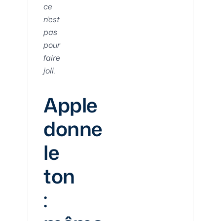
ce
n’est
pas
pour
faire
joli.
Apple
donne
le
ton
: