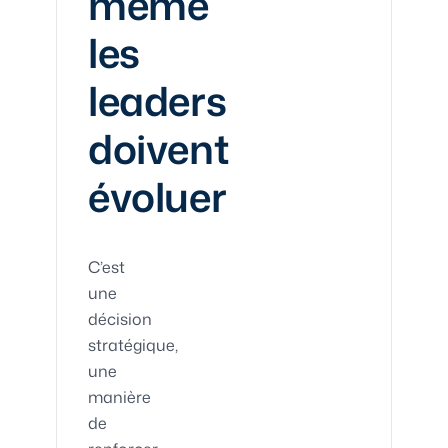
même
les
leaders
doivent
évoluer
C’est
une
décision
stratégique,
une
manière
de