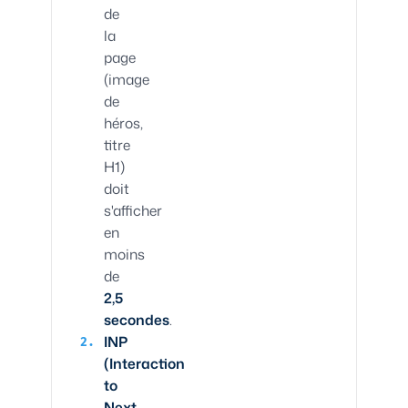
de
la
page
(image
de
héros,
titre
H1)
doit
s'afficher
en
moins
de
2,5
secondes
.
INP
(Interaction
to
Next