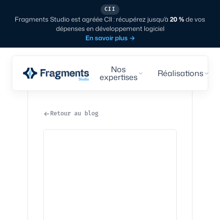
CII
Fragments Studio est agréée CII : récupérez jusqu'à
20 %
de vos
dépenses en développement logiciel
En savoir plus
→
Nos
Réalisations
expertises
Retour au blog
Tech
·
6
min