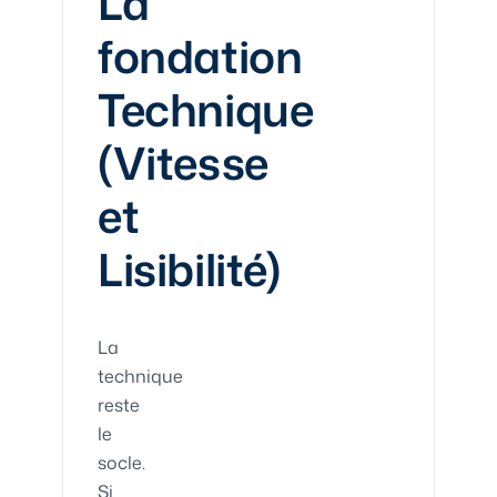
La
fondation
Technique
(Vitesse
et
Lisibilité)
La
technique
reste
le
socle.
Si