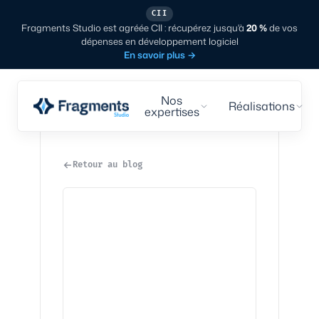
CII
Fragments Studio est agréée CII : récupérez jusqu'à
20 %
de vos
dépenses en développement logiciel
En savoir plus
→
Nos
Réalisations
expertises
Retour au blog
Tech
·
7
min